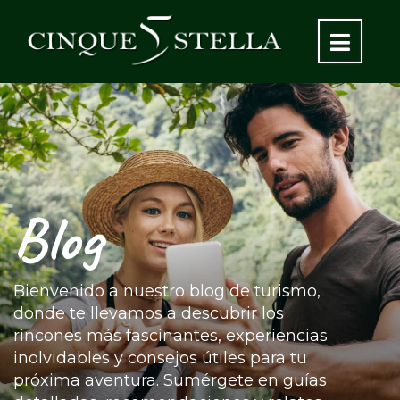
Blog
Bienvenido a nuestro blog de turismo,
donde te llevamos a descubrir los
rincones más fascinantes, experiencias
inolvidables y consejos útiles para tu
próxima aventura. Sumérgete en guías