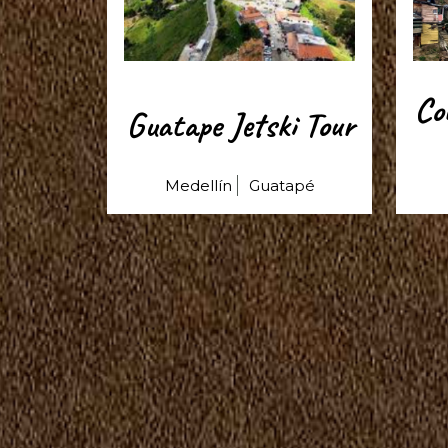
Co
Guatape Jetski Tour
Medellín
Guatapé