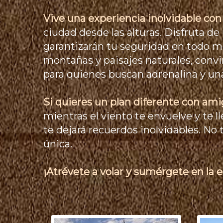
Vive una experiencia inolvidable con
ciudad desde las alturas. Disfruta 
garantizarán tu seguridad en todo m
montañas y paisajes naturales, con
para quienes buscan adrenalina y una
Si quieres un plan diferente con ami
mientras el viento te envuelve y te l
te dejará recuerdos inolvidables. No 
única.
¡Atrévete a volar y sumérgete en la