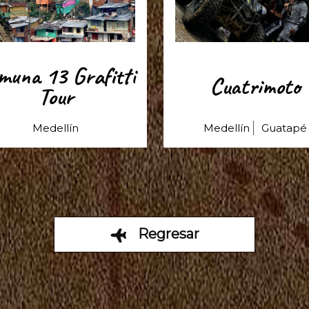
muna 13 Grafitti
Cuatrimoto
Tour
Medellín
Medellín
Guatapé
Regresar