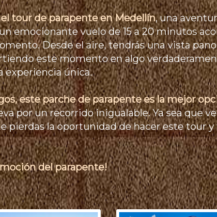
 el tour de parapente en Medellín
, una aventur
de un emocionante vuelo de 15 a 20 minutos a
omento. Desde el aire, tendrás una vista pano
virtiendo este momento en algo verdaderament
 experiencia única.
gos,
este parche de parapente es la mejor opc
leva por un recorrido inigualable. Ya sea que v
te pierdas la oportunidad de hacer este tour y
 emoción del parapente!