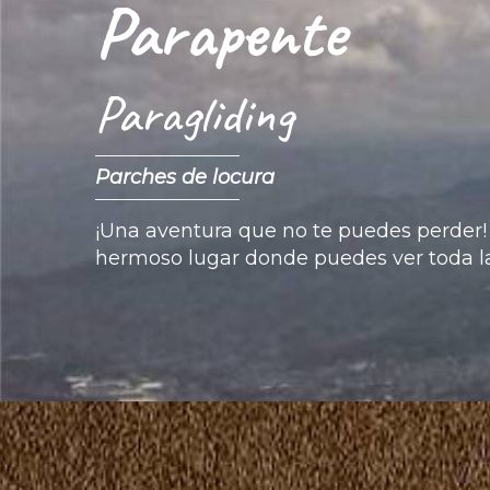
Parapente
Paragliding
Parches de locura
¡Una aventura que no te puedes perder! 
hermoso lugar donde puedes ver toda la