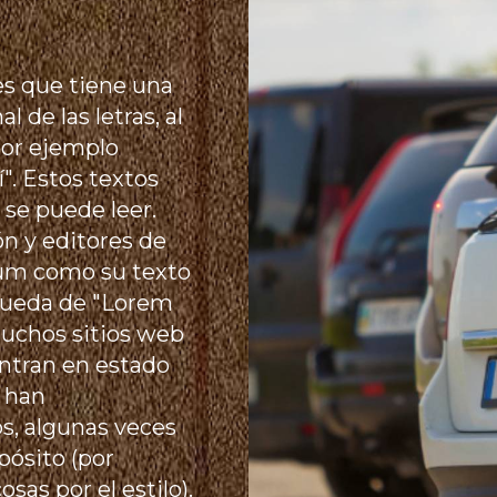
s que tiene una
de las letras, al
por ejemplo
". Estos textos
se puede leer.
n y editores de
um como su texto
squeda de "Lorem
muchos sitios web
entran en estado
s han
os, algunas veces
pósito (por
as por el estilo).