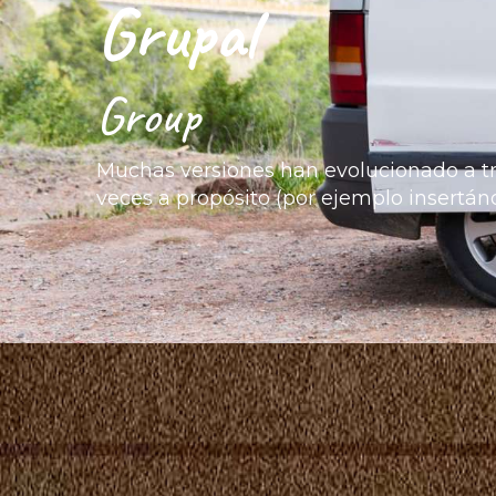
Grupal
Group
Muchas versiones han evolucionado a tra
veces a propósito (por ejemplo insertánd