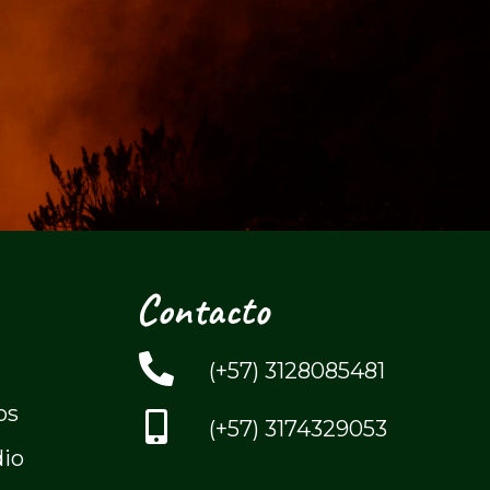
Contacto
(+57) 3128085481
os
(+57) 3174329053
dio