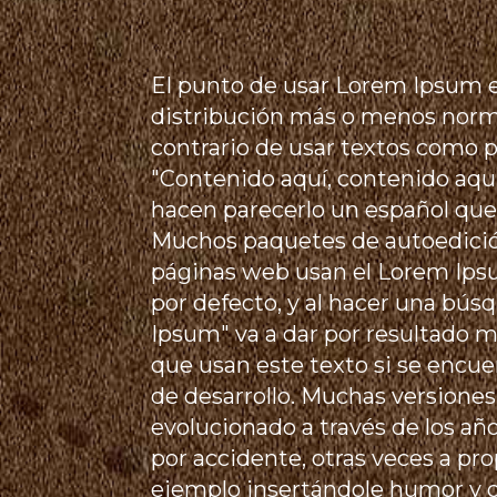
El punto de usar Lorem Ipsum e
distribución más o menos normal 
contrario de usar textos como 
"Contenido aquí, contenido aquí
hacen parecerlo un español que 
Muchos paquetes de autoedició
páginas web usan el Lorem Ips
por defecto, y al hacer una bú
Ipsum" va a dar por resultado 
que usan este texto si se encu
de desarrollo. Muchas versione
evolucionado a través de los añ
por accidente, otras veces a pro
ejemplo insertándole humor y cos