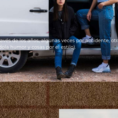
vés de los años, algunas veces por accidente, otr
ola humor y cosas por el estilo).