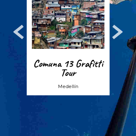
Comuna 13 Grafitti
Tour
Tour
é
Medellín
Med