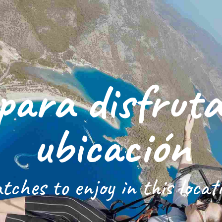
para disfruta
ubicación
tches to enjoy in this locat