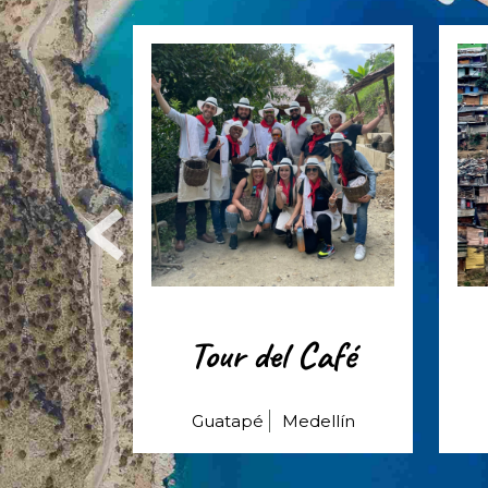
nte
Tour del Café
pé
Bello
Guatapé
Medellín