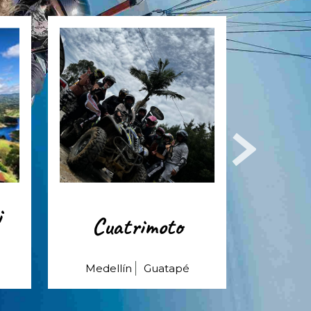
i
Cuatrimoto
Pa
Medellín
Guatapé
Medellín