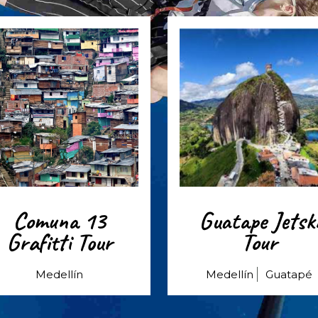
Comuna 13
Guatape Jetsk
Grafitti Tour
Tour
Medellín
Medellín
Guatapé